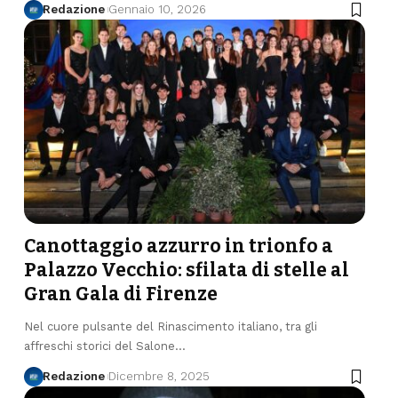
Redazione
Gennaio 10, 2026
Canottaggio azzurro in trionfo a
Palazzo Vecchio: sfilata di stelle al
Gran Gala di Firenze
Nel cuore pulsante del Rinascimento italiano, tra gli
affreschi storici del Salone…
Redazione
Dicembre 8, 2025