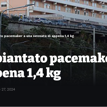
to pacemaker a una neonata di appena 1,4 kg
iantato pacemake
ena 1,4 kg
 27, 2024