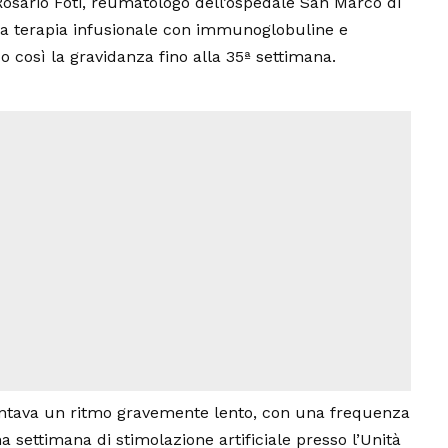
Rosario Foti, reumatologo dell’ospedale San Marco di
na terapia infusionale con immunoglobuline e
 così la gravidanza fino alla 35ª settimana.
sentava un ritmo gravemente lento, con una frequenza
na settimana di stimolazione artificiale presso l’Unità