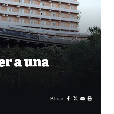
r a una
Share