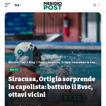
Aa
Meridio Post
>
Blog
>
Fatti
>
Siracusa, Ortigia sorprende la capolista: battuto il Bvsc, ottavi vicini
FATTI
Siracusa, Ortigia sorprende
la capolista: battuto il Bvsc,
ottavi vicini