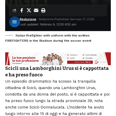
Redazione
- Redazione
Published Gennaio 17, 2025
Last updated: Febbraio 6, 2025 6:52 pm
Italian firefighter with uniform with the written
FIREFIGHTERS in the Stadium during the soccer event
Scicli una Lamborghini Urus si è cappottata
e ha preso fuoco
Un episodio drammatico ha scosso la tranquilla
cittadina di
Scicli
, quando una
Lamborghini Urus
,
condotta da una donna del posto, si è cappottata e poi
ha preso fuoco lungo la strada provinciale 39, nota
anche come Scicli-Donnalucata. L’incidente ha avuto
luogo intorno alle 15 di oggi e ha generato attimi di