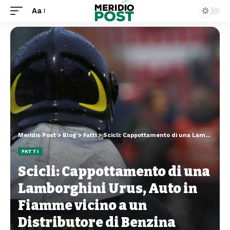
Aa
Meridio Post
>
Blog
>
Fatti
>
Scicli: Cappottamento di una Lamborghini Urus, Auto in Fiamme vicino a un Distributore di Benzina
FATTI
Scicli: Cappottamento di una
Lamborghini Urus, Auto in
Fiamme vicino a un
Distributore di Benzina