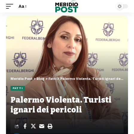
Aa
Meridio Post
>
Blog
>
Fatti
>
Palermo Violenta. Turisti ignari dei pericoli
FATTI
Palermo Violenta. Turisti
ignari dei pericoli