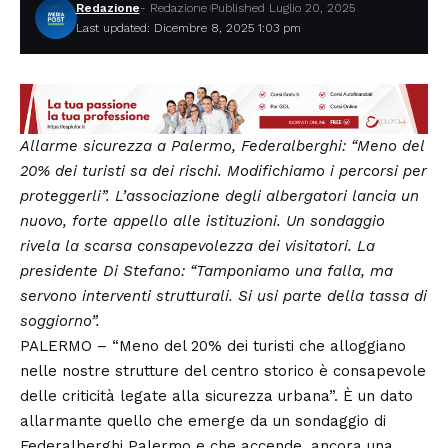
Redazione
- Redazione
Published Luglio 20, 2025
Last updated: Dicembre 8, 2025 1:03 pm
Allarme sicurezza a Palermo, Federalberghi: “Meno del
20% dei turisti sa dei rischi. Modifichiamo i percorsi per
proteggerli”.
L’associazione degli albergatori lancia un
nuovo, forte appello alle istituzioni. Un sondaggio
rivela la scarsa consapevolezza dei visitatori. La
presidente Di Stefano: “Tamponiamo una falla, ma
servono interventi strutturali. Si usi parte della tassa di
soggiorno”.
PALERMO – “Meno del 20% dei turisti che alloggiano
nelle nostre strutture del centro storico è consapevole
delle criticità legate alla sicurezza urbana”. È un dato
allarmante quello che emerge da un sondaggio di
Federalberghi Palermo e che accende, ancora una