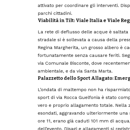
attivato per coordinare gli interventi. Dis
parchi cittadini.
Viabilità in Tilt: Viale Italia e Viale R
La rete di deflusso delle acque è saltata 
stradale si è sollevata a causa della pres
Regina Margherita, un grosso albero è ca
fortunatamente senza causare feriti. Seg
via Comunale Bisconte, dove recentemente 
ambientale, e da via Santa Marta.
Palazzetto dello Sport Allagato: Emer
L’ondata di maltempo non ha risparmiato n
sport di via Rocca Guelfonia è stato comp
vero e proprio allagamento totale. Nella 
esondati, aggravando ulteriormente una si
ore 11, erano già caduti 101 mm di acqua
dell’evento. Disagi e allagamenti si regis