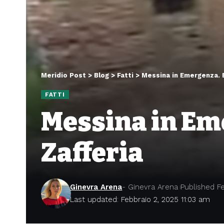
Meridio Post
>
Blog
>
Fatti
>
Messina in Emergenza. E
FATTI
Messina in Em
Zafferia
Ginevra Arena
- Ginevra Arena
Published Fe
Last updated: Febbraio 2, 2025 11:03 am