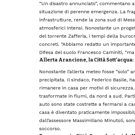
“Un disastro annunciato”, commentano amar
situazione di perenne emergenza. La fragil
infrastrutture, rende la zona sud di Mess
atmosferici intensi. Nonostante un proget
del torrente Zafferia, i tempi della buroc
concreti. “Abbiamo redatto un importante 
Difesa del suolo Francesco Caminiti, “ma 
Allerta Arancione, la Città Sott’acqua
Nonostante l’allerta meteo fosse “solo” 
precipitata. Il sindaco, Federico Basile, h
rimanere in casa per motivi di sicurezza. 
trasformate in fiumi, da nord a sud. Part
auto sono state costrette a fermarsi a ca
casa è diventato praticamente impossibile.
dall’assessore Massimiliano Minutoli, son
soccorso.