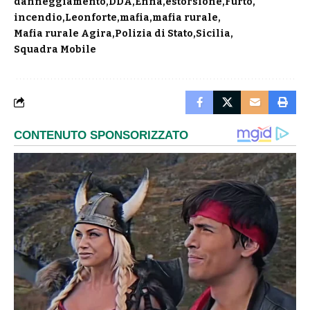
danneggiamento
DDA
Enna
estorsione
Furto
incendio
Leonforte
mafia
mafia rurale
Mafia rurale Agira
Polizia di Stato
Sicilia
Squadra Mobile