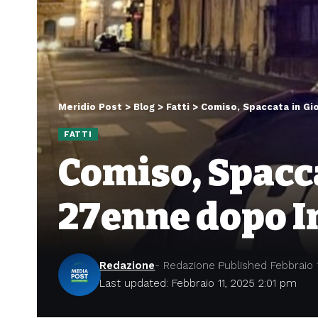
Meridio Post
>
Blog
>
Fatti
>
Comiso, Spaccata in Gi
FATTI
Comiso, Spacca
27enne dopo 
Redazione
- Redazione
Published Febbraio 
Last updated: Febbraio 11, 2025 2:01 pm