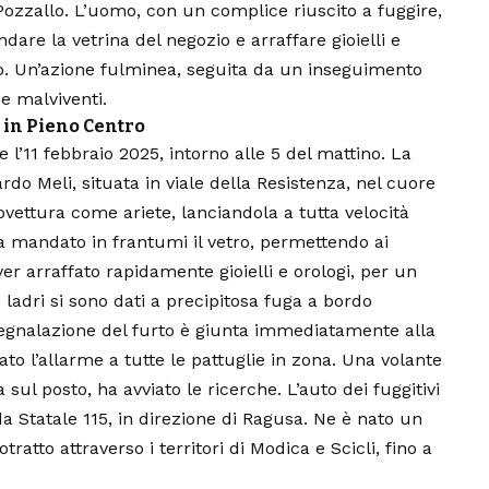
Pozzallo. L’uomo, con un complice riuscito a fuggire,
dare la vetrina del negozio e arraffare gioielli e
ro. Un’azione fulminea, seguita da un inseguimento
e malviventi.
” in Pieno Centro
 e l’11 febbraio 2025, intorno alle 5 del mattino. La
do Meli, situata in viale della Resistenza, nel cuore
ovettura come ariete, lanciandola a tutta velocità
ha mandato in frantumi il vetro, permettendo ai
er arraffato rapidamente gioielli e orologi, per un
 ladri si sono dati a precipitosa fuga a bordo
 segnalazione del furto è giunta immediatamente alla
ato l’allarme a tutte le pattuglie in zona. Una volante
ul posto, ha avviato le ricerche. L’auto dei fuggitivi
da Statale 115, in direzione di Ragusa. Ne è nato un
ratto attraverso i territori di Modica e Scicli, fino a