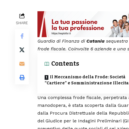
SHARE
Guardia di Finanza di
Catania
sequestra b
frode fiscale. Coinvolte 6 aziende e una s
Contents
Il Meccanismo della Frode: Società
“Cartiere” e Somministrazione Illecita
Una complessa frode fiscale, perpetrata a
manodopera, è stata scoperta dalla Guar
dalla Procura Distrettuale della Repubbl
del
Giudice per le Indagini Preliminari
(GI
preventivo delle quote sociali di sei azi