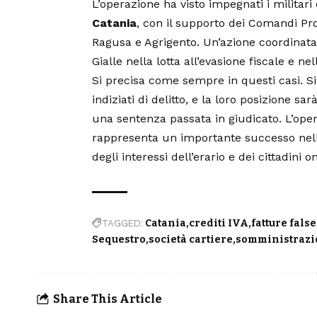
L’operazione ha visto impegnati i militar
Catania
, con il supporto dei Comandi Pro
Ragusa e Agrigento. Un’azione coordinat
Gialle nella lotta all’evasione fiscale e ne
Si precisa come sempre in questi casi. Si 
indiziati di delitto, e la loro posizione s
una sentenza passata in giudicato. L’ope
rappresenta un importante successo nella
degli interessi dell’erario e dei cittadini on
TAGGED:
Catania
crediti IVA
fatture false
Sequestro
società cartiere
somministrazio
Share This Article