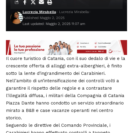
Lucrezia Mirabella
- Lucrezia Mirabella
Published Maggio 2, 2025
Last updated: Maggio 2, 2025 11:07 am
Il cuore turistico di
Catania
, con il suo dedalo di vie e la
crescente offerta di alloggi extra-alberghieri, è finito
sotto la lente d’ingrandimento dei Carabinieri.
Nell’ambito di un’intensificazione dei controlli volti a
garantire il rispetto delle regole e a contrastare
l’illegalità diffusa, i militari della Compagnia di Catania
Piazza Dante hanno condotto un servizio straordinario
mirato a B&B e case vacanze operanti nel centro
storico.
Seguendo le direttive del Comando Provinciale, i
Carabinieri
hanno effettuato controlli a tappeto,