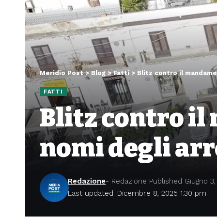
Meridio Post
>
Blog
>
Fatti
>
Blitz contro il mandame
FATTI
Blitz contro i
nomi degli arr
Redazione
- Redazione
Published Giugno 3,
Last updated: Dicembre 8, 2025 1:30 pm