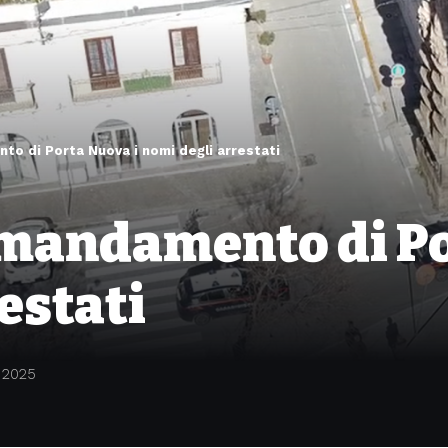
nto di Porta Nuova i nomi degli arrestati
l mandamento di P
estati
 2025