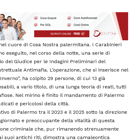
 nel cuore di Cosa Nostra palermitana. I Carabinieri
 eseguito, nel corso della notte, una serie di
o del Giudice per le Indagini Preliminari del
strettuale Antimafia. L’operazione, che si inserisce nel
nverno”, ha colpito 29 persone, di cui 13 già
ili, a vario titolo, di una lunga teoria di reati, tutti
fiose. Nel mirino è finito il mandamento di Palermo
cati e pericolosi della città.
tivo di Palermo tra il 2023 e il 2025 sotto la direzione
iornato e preoccupante della vitalità di questa
azione criminale che, pur rimanendo strenuamente
 ai suoi antichi riti, dimostra una camaleontica