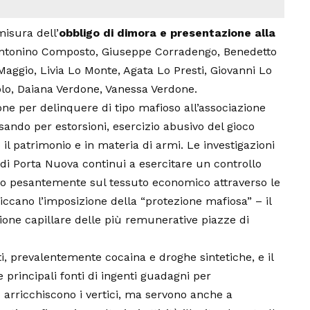
misura dell’
obbligo di dimora e presentazione alla
ntonino Composto, Giuseppe Corradengo, Benedetto
aggio, Livia Lo Monte, Agata Lo Presti, Giovanni Lo
olo, Daiana Verdone, Vanessa Verdone.
ne per delinquere di tipo mafioso all’associazione
ssando per estorsioni, esercizio abusivo del gioco
 il patrimonio e in materia di armi. Le investigazioni
 Porta Nuova continui a esercitare un controllo
endo pesantemente sul tessuto economico attraverso le
 spiccano l’imposizione della “protezione mafiosa” – il
tione capillare delle più remunerative piazze di
ti, prevalentemente cocaina e droghe sintetiche, e il
 principali fonti di ingenti guadagni per
o arricchiscono i vertici, ma servono anche a