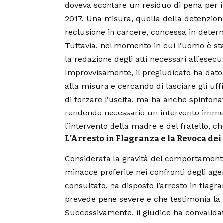
doveva scontare un residuo di pena per i 
2017. Una misura, quella della detenzione
reclusione in carcere, concessa in deter
Tuttavia, nel momento in cui l’uomo è st
la redazione degli atti necessari all’ese
Improvvisamente, il pregiudicato ha dato
alla misura e cercando di lasciare gli uf
di forzare l’uscita, ma ha anche spintona
rendendo necessario un intervento immed
l’intervento della madre e del fratello, c
L’Arresto in Flagranza e la Revoca dei
Considerata la gravità del comportamento 
minacce proferite nei confronti degli agen
consultato, ha disposto l’arresto in flagr
prevede pene severe e che testimonia la gr
Successivamente, il giudice ha convalidat