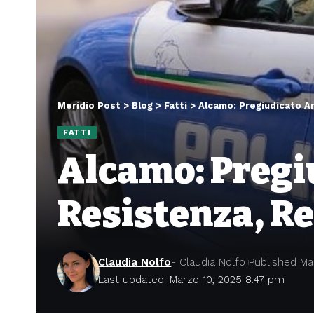
Meridio Post
>
Blog
>
Fatti
>
Alcamo: Pregiudicato Ar
FATTI
Alcamo: Pregi
Resistenza, Re
Claudia Nolfo
- Claudia Nolfo
Published Ma
Last updated: Marzo 10, 2025 8:47 pm