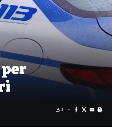
 per
ri
Share