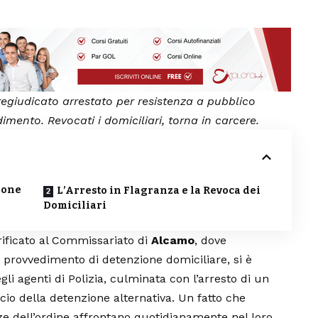
regiudicato arrestato per resistenza a pubblico
dimento. Revocati i domiciliari, torna in carcere.
zione
L’Arresto in Flagranza e la Revoca dei
Domiciliari
erificato al Commissariato di
Alcamo
, dove
n provvedimento di detenzione domiciliare, si è
gli agenti di
Polizia
, culminata con l’arresto di un
cio della detenzione alternativa. Un fatto che
orze dell’ordine affrontano quotidianamente nel loro