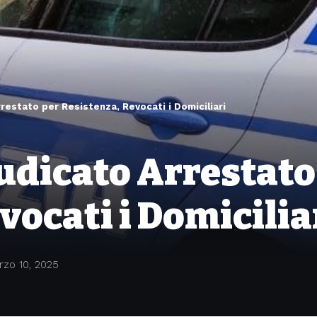
restato per Resistenza, Revocati i Domiciliari
udicato Arrestato
vocati i Domicilia
rzo 10, 2025