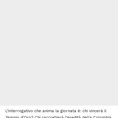
L’interrogativo che anima la giornata è: chi vincerà il
Tempio d’Oro? Chi raccoglierà l’eredità della Colombia,