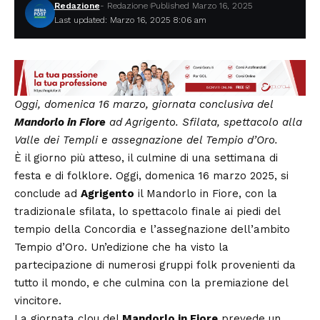
Redazione
- Redazione
Published Marzo 16, 2025
Last updated: Marzo 16, 2025 8:06 am
Oggi, domenica 16 marzo, giornata conclusiva del
Mandorlo in Fiore
ad Agrigento. Sfilata, spettacolo alla
Valle dei Templi e assegnazione del Tempio d’Oro.
È il giorno più atteso, il culmine di una settimana di
festa e di folklore. Oggi, domenica 16 marzo 2025, si
conclude ad
Agrigento
il Mandorlo in Fiore, con la
tradizionale sfilata, lo spettacolo finale ai piedi del
tempio della Concordia e l’assegnazione dell’ambito
Tempio d’Oro. Un’edizione che ha visto la
partecipazione di numerosi gruppi folk provenienti da
tutto il mondo, e che culmina con la premiazione del
vincitore.
La giornata clou del
Mandorlo in Fiore
prevede un