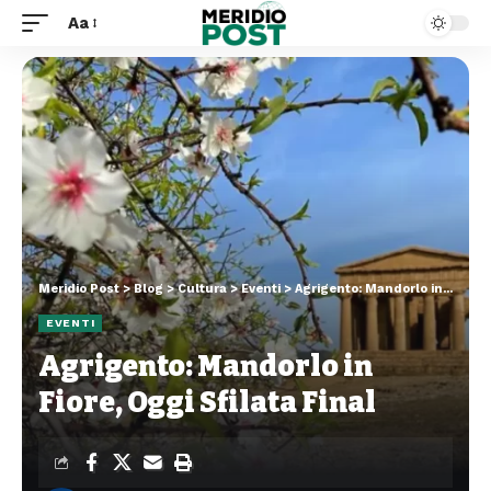
Aa
Meridio Post
>
Blog
>
Cultura
>
Eventi
>
Agrigento: Mandorlo in Fiore, Oggi Sfilata Final
EVENTI
Agrigento: Mandorlo in
Fiore, Oggi Sfilata Final