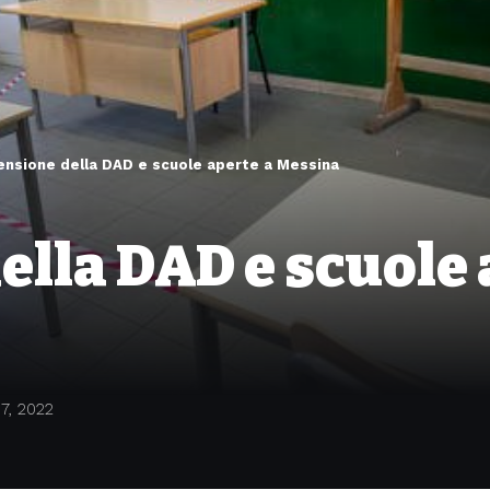
nsione della DAD e scuole aperte a Messina
lla DAD e scuole 
7, 2022