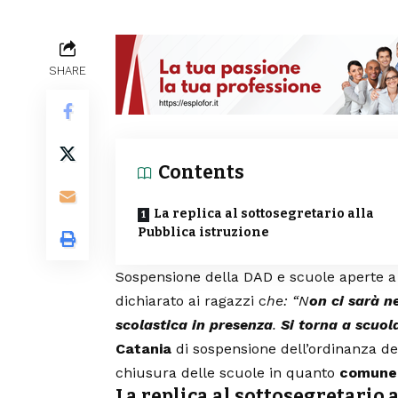
SHARE
Contents
La replica al sottosegretario alla
Pubblica istruzione
Sospensione della DAD e scuole aperte 
dichiarato ai ragazzi c
he: “N
on ci sarà n
scolastica in presenza
.
Si torna a scuol
Catania
di sospensione dell’ordinanza d
chiusura delle scuole in quanto
comune 
La replica al sottosegretario 