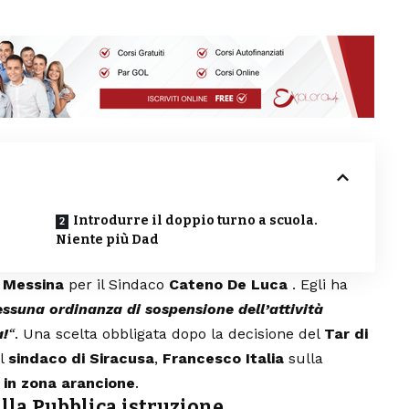
Introdurre il doppio turno a scuola.
Niente più Dad
a
Messina
per il Sindaco
Cateno De Luca
. Egli ha
essuna ordinanza di sospensione dell’attività
a!
“
. Una scelta obbligata dopo la decisione del
Tar di
el
sindaco di Siracusa
,
Francesco Italia
sulla
in
zona arancione
.
alla Pubblica istruzione