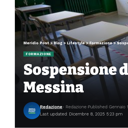
Meridio Post
>
Blog
>
Lifestyle
>
Formazione
>
Sospe
FORMAZIONE
Sospensione de
Messina
Redazione
- Redazione
Published Gennaio 1
Last updated: Dicembre 8, 2025 5:23 pm