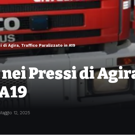
 di Agira, Traffico Paralizzato in A19
nei Pressi di Agir
 A19
Maggio 12, 2025