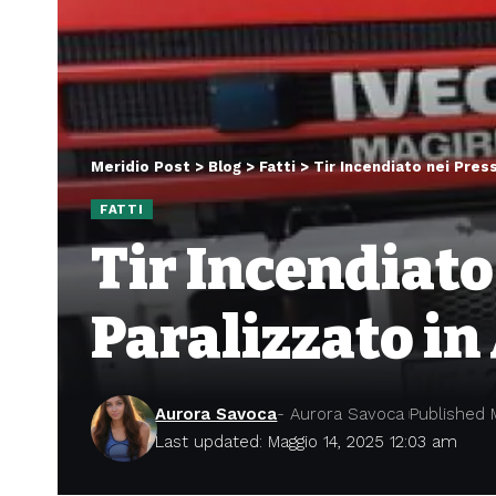
Meridio Post
>
Blog
>
Fatti
>
Tir Incendiato nei Pressi
FATTI
Tir Incendiato 
Paralizzato in
Aurora Savoca
- Aurora Savoca
Published 
Last updated: Maggio 14, 2025 12:03 am