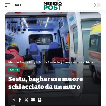
Aa
Meridio Post
>
Blog
>
Fatti
>
Sestu, bagherese muore schiacciato da un muro
FATTI
Sestu, bagherese muore
schiacciato da un muro