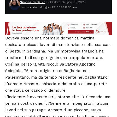
Simona Di Salvo
Published Giugno 23, 2025
Last updated: Giugno 23, 2025 8:36 am
Doveva essere una normale domenica mattina,
dedicata a piccoli lavori di manutenzione nella sua casa
di Sestu, in Sardegna. Ma un’improvvisa tragedia ha
trasformato il suo garage in una trappola mortale.
Così ha perso la vita Nicolò Salvatore Agostino
Spingola, 75 anni, originario di Bagheria, nel
Palermitano, ma da tempo residente nel Cagliaritano.
L’uomo è rimasto schiacciato dal crollo di una parete
che stava cercando di demolire.
L’incidente è avvenuto ieri, intorno alle 13. Secondo una
prima ricostruzione, il 75enne era impegnato in alcuni
lavori nel suo garage. Armato di un piccone, stava
cercando di abbattere un muro quando, all’improvviso,