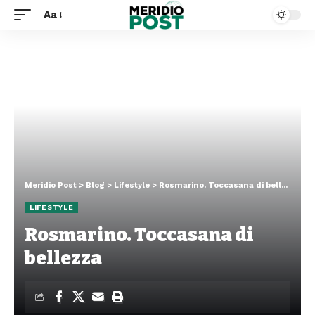
Aa
Meridio Post
>
Blog
>
Lifestyle
>
Rosmarino. Toccasana di bellezza
LIFESTYLE
Rosmarino. Toccasana di
bellezza