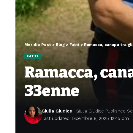
Meridio Post
>
Blog
>
Fatti
>
Ramacca, canapa tra gli
FATTI
Ramacca, canap
33enne
Giulia Giudice
- Giulia Giudice
Published Se
Last updated: Dicembre 8, 2025 12:45 pm