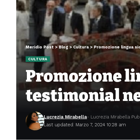
Meridio Post
>
Blog
>
Cultura
>
Promozione lingua sic
CULTURA
Promozione lin
testimonial ne
Lucrezia Mirabella
- Lucrezia Mirabella
Pub
Last updated: Marzo 7, 2024 10:28 am