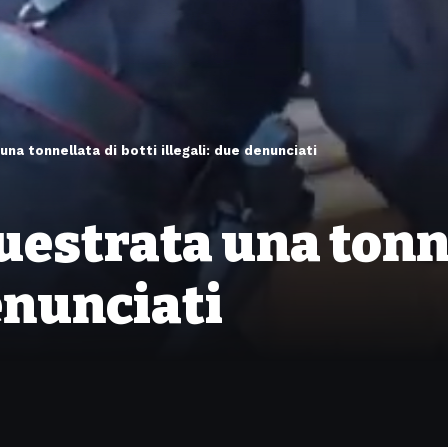
na tonnellata di botti illegali: due denunciati
uestrata una tonne
denunciati