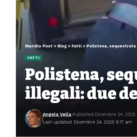
Meridio Post
>
Blog
>
Fatti
>
Polistena, sequestrata u
FATTI
Polistena, seq
illegali: due 
Angela Vella
Published Dicembre 24, 2025
Last updated: Dicembre 24, 2025 8:17 am