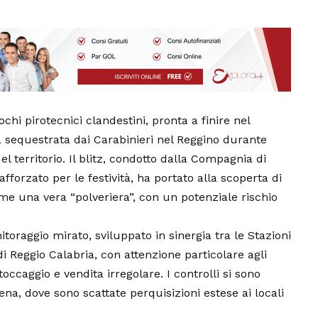
i pirotecnici clandestini, pronta a finire nel
ta sequestrata dai Carabinieri nel Reggino durante
l territorio. Il blitz, condotto dalla Compagnia di
fforzato per le festività, ha portato alla scoperta di
ome una vera “polveriera”, con un potenziale rischio
itoraggio mirato, sviluppato in sinergia tra le Stazioni
i Reggio Calabria, con attenzione particolare agli
stoccaggio e vendita irregolare. I controlli si sono
na, dove sono scattate perquisizioni estese ai locali