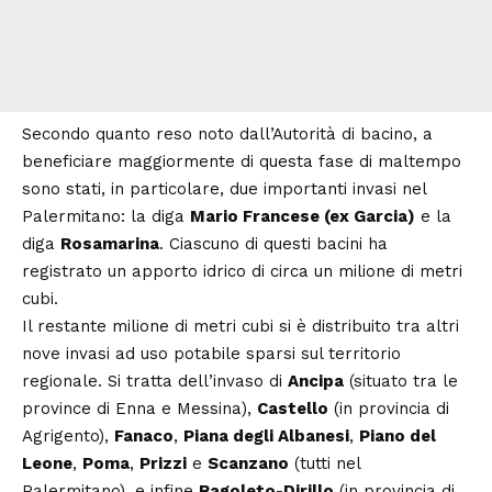
Secondo quanto reso noto dall’Autorità di bacino, a
beneficiare maggiormente di questa fase di maltempo
sono stati, in particolare, due importanti invasi nel
Palermitano: la diga
Mario Francese (ex Garcia)
e la
diga
Rosamarina
. Ciascuno di questi bacini ha
registrato un apporto idrico di circa un milione di metri
cubi.
Il restante milione di metri cubi si è distribuito tra altri
nove invasi ad uso potabile sparsi sul territorio
regionale. Si tratta dell’invaso di
Ancipa
(situato tra le
province di Enna e Messina),
Castello
(in provincia di
Agrigento),
Fanaco
,
Piana degli Albanesi
,
Piano del
Leone
,
Poma
,
Prizzi
e
Scanzano
(tutti nel
Palermitano), e infine
Ragoleto-Dirillo
(in provincia di