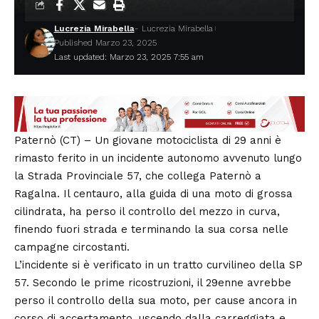
Lucrezia Mirabella
- Lucrezia Mirabella
Published Marzo 23, 2025
Last updated: Marzo 23, 2025 7:55 am
Paternò (CT) – Un giovane motociclista di 29 anni è
rimasto ferito in un incidente autonomo avvenuto lungo
la Strada Provinciale 57, che collega Paternò a
Ragalna. Il centauro, alla guida di una moto di grossa
cilindrata, ha perso il controllo del mezzo in curva,
finendo fuori strada e terminando la sua corsa nelle
campagne circostanti.
L’incidente si è verificato in un tratto curvilineo della SP
57. Secondo le prime ricostruzioni, il 29enne avrebbe
perso il controllo della sua moto, per cause ancora in
corso di accertamento, uscendo dalla carreggiata e