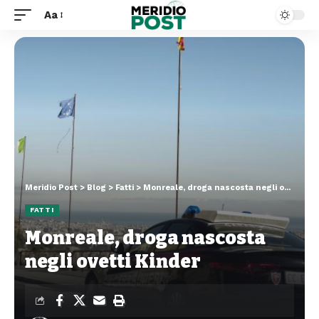
Aa
Meridio Post
>
Blog
>
Fatti
>
Monreale, droga nascosta negli ovetti Kinder
FATTI
Monreale, droga nascosta
negli ovetti Kinder