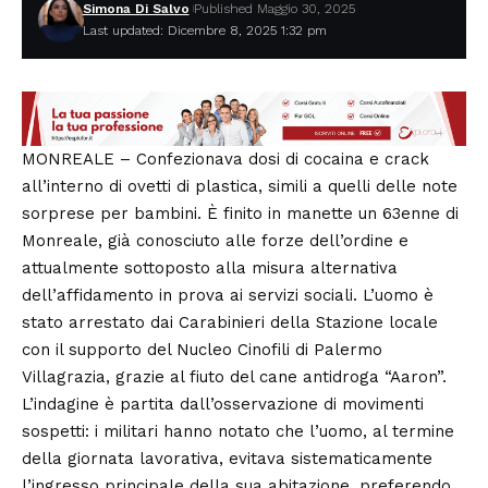
Simona Di Salvo
Published Maggio 30, 2025
Last updated: Dicembre 8, 2025 1:32 pm
MONREALE – Confezionava dosi di cocaina e crack
all’interno di ovetti di plastica, simili a quelli delle note
sorprese per bambini. È finito in manette un 63enne di
Monreale, già conosciuto alle forze dell’ordine e
attualmente sottoposto alla misura alternativa
dell’affidamento in prova ai servizi sociali. L’uomo è
stato arrestato dai Carabinieri della Stazione locale
con il supporto del Nucleo Cinofili di Palermo
Villagrazia, grazie al fiuto del cane antidroga “Aaron”.
L’indagine è partita dall’osservazione di movimenti
sospetti: i militari hanno notato che l’uomo, al termine
della giornata lavorativa, evitava sistematicamente
l’ingresso principale della sua abitazione, preferendo