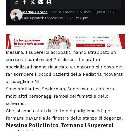
Marina Carone
- Marina Carone
Published Luglio 16, 2023
Last updated: Febbraio 18, 2025 9:46 pm
Messina. I supereroi acrobatici hanno strappato un
sorriso ai bambini del
Policlinico
. I muratori
specializzati hanno rinunciato a un giorno di riposo per
far sorridere i piccoli pazienti della Pediatria ricoverati
al padiglione NI.
Sono stati attesi Spiderman, Superman e, con loro,
molti altri personaggi famosi dei fumetti e dello
schermo.
Che, si sono calati dal tetto del padiglione NI, per
fermarsi davanti alle finestre delle stanze di degenza.
Messina Policlinico. Tornano i Supereroi