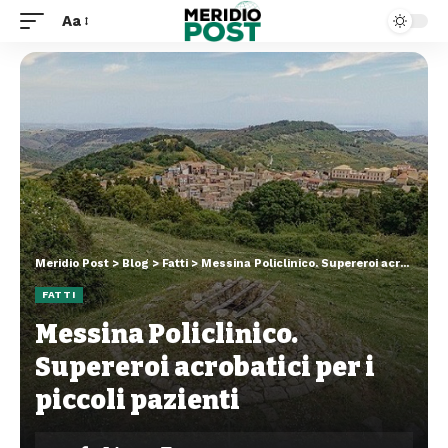
Aa
Meridio Post
>
Blog
>
Fatti
>
Messina Policlinico. Supereroi acrobatici per i piccoli pazienti
FATTI
Messina Policlinico.
Supereroi acrobatici per i
piccoli pazienti