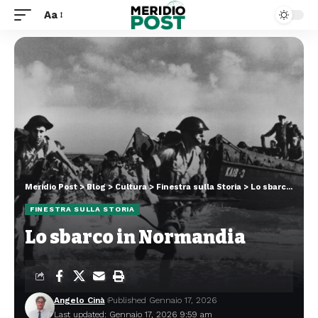
Aa
Meridio Post
>
Blog
>
Cultura
>
Finestra sulla Storia
>
Lo sbarco in Normandia
FINESTRA SULLA STORIA
Lo sbarco in Normandia
Angelo Cinà
Published Gennaio 17, 2026
Last updated: Gennaio 17, 2026 9:59 am