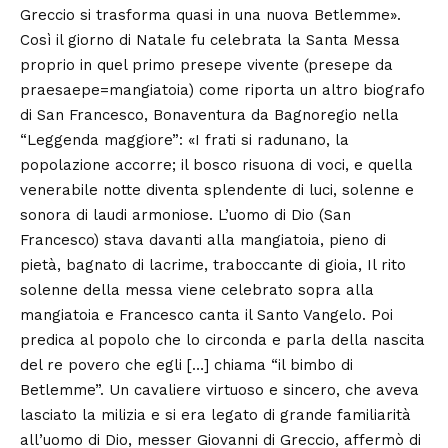
Greccio si trasforma quasi in una nuova Betlemme».
Così il giorno di Natale fu celebrata la Santa Messa
proprio in quel primo presepe vivente (presepe da
praesaepe=mangiatoia) come riporta un altro biografo
di San Francesco, Bonaventura da Bagnoregio nella
“Leggenda maggiore”: «I frati si radunano, la
popolazione accorre; il bosco risuona di voci, e quella
venerabile notte diventa splendente di luci, solenne e
sonora di laudi armoniose. L’uomo di Dio (San
Francesco) stava davanti alla mangiatoia, pieno di
pietà, bagnato di lacrime, traboccante di gioia, Il rito
solenne della messa viene celebrato sopra alla
mangiatoia e Francesco canta il Santo Vangelo. Poi
predica al popolo che lo circonda e parla della nascita
del re povero che egli […] chiama “il bimbo di
Betlemme”. Un cavaliere virtuoso e sincero, che aveva
lasciato la milizia e si era legato di grande familiarità
all’uomo di Dio, messer Giovanni di Greccio, affermò di