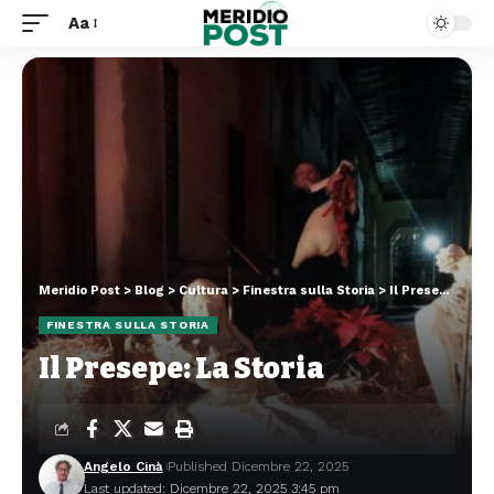
Aa
Meridio Post
>
Blog
>
Cultura
>
Finestra sulla Storia
>
Il Presepe: La Storia
FINESTRA SULLA STORIA
Il Presepe: La Storia
Angelo Cinà
Published Dicembre 22, 2025
Last updated: Dicembre 22, 2025 3:45 pm