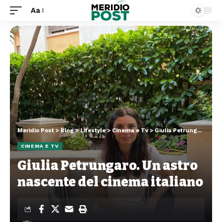
Aa
Meridio Post
>
Blog
>
Lifestyle
>
Cinema e Tv
>
Giulia Petrungaro. Un astro nascente del cinema italiano
CINEMA E TV
Giulia Petrungaro. Un astro
nascente del cinema italiano