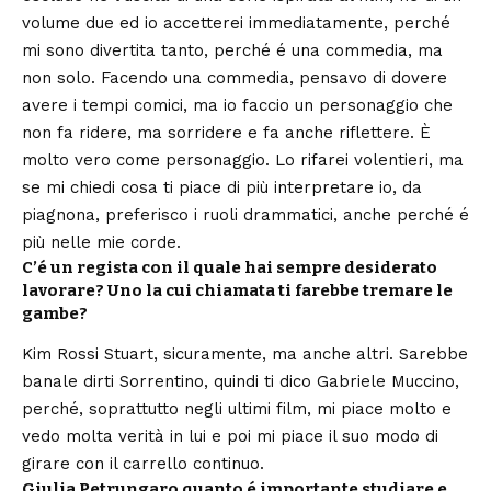
volume due ed io accetterei immediatamente, perché
mi sono divertita tanto, perché é una commedia, ma
non solo. Facendo una commedia, pensavo di dovere
avere i tempi comici, ma io faccio un personaggio che
non fa ridere, ma sorridere e fa anche riflettere. È
molto vero come personaggio. Lo rifarei volentieri, ma
se mi chiedi cosa ti piace di più interpretare io, da
piagnona, preferisco i ruoli drammatici, anche perché é
più nelle mie corde.
C’é un regista con il quale hai sempre desiderato
lavorare? Uno la cui chiamata ti farebbe tremare le
gambe?
Kim Rossi Stuart, sicuramente, ma anche altri. Sarebbe
banale dirti Sorrentino, quindi ti dico Gabriele Muccino,
perché, soprattutto negli ultimi film, mi piace molto e
vedo molta verità in lui e poi mi piace il suo modo di
girare con il carrello continuo.
Giulia Petrungaro quanto é importante studiare e