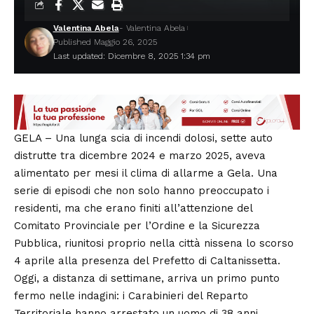
Valentina Abela
- Valentina Abela
Published Maggio 26, 2025
Last updated: Dicembre 8, 2025 1:34 pm
GELA – Una lunga scia di incendi dolosi, sette auto
distrutte tra dicembre 2024 e marzo 2025, aveva
alimentato per mesi il clima di allarme a Gela. Una
serie di episodi che non solo hanno preoccupato i
residenti, ma che erano finiti all’attenzione del
Comitato Provinciale per l’Ordine e la Sicurezza
Pubblica, riunitosi proprio nella città nissena lo scorso
4 aprile alla presenza del Prefetto di Caltanissetta.
Oggi, a distanza di settimane, arriva un primo punto
fermo nelle indagini: i Carabinieri del Reparto
Territoriale hanno arrestato un uomo di 38 anni,