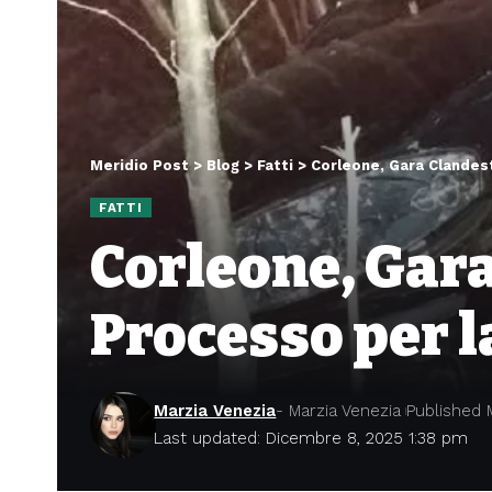
Meridio Post
>
Blog
>
Fatti
>
Corleone, Gara Clandest
FATTI
Corleone, Gara
Processo per l
Marzia Venezia
- Marzia Venezia
Published 
Last updated: Dicembre 8, 2025 1:38 pm