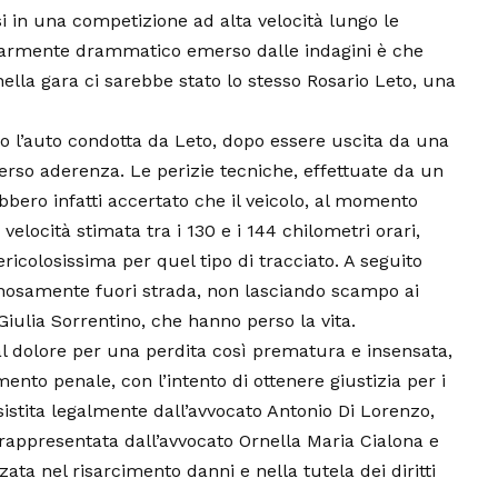
si in una competizione ad alta velocità lungo le
colarmente drammatico emerso dalle indagini è che
nella gara ci sarebbe stato lo stesso Rosario Leto, una
 l’auto condotta da Leto, dopo essere uscita da una
erso aderenza. Le perizie tecniche, effettuate da un
bero infatti accertato che il veicolo, al momento
 velocità stimata tra i 130 e i 144 chilometri orari,
ricolosissima per quel tipo di tracciato. A seguito
vinosamente fuori strada, non lasciando scampo ai
Giulia Sorrentino, che hanno perso la vita.
dal dolore per una perdita così prematura e insensata,
mento penale, con l’intento di ottenere giustizia per i
ssistita legalmente dall’avvocato Antonio Di Lorenzo,
 rappresentata dall’avvocato Ornella Maria Cialona e
ata nel risarcimento danni e nella tutela dei diritti