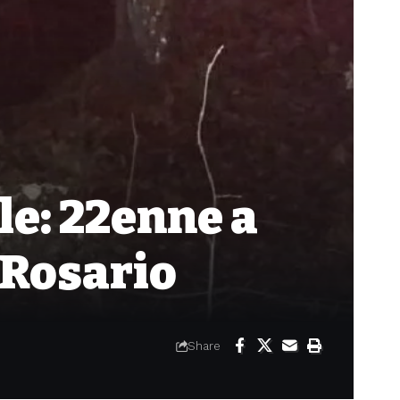
le: 22enne a
e Rosario
Share