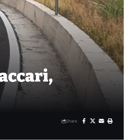
accari,
Share