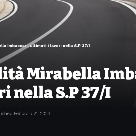
lla Imbaccari, ultimati i lavori nella S.P 37/I
lità Mirabella Imb
i nella S.P 37/I
lished Febbraio 21, 2024