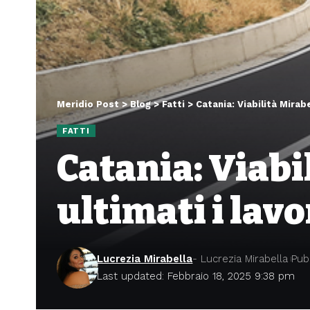
Meridio Post
>
Blog
>
Fatti
>
Catania: Viabilità Mirabe
FATTI
Catania: Viabi
ultimati i lavor
Lucrezia Mirabella
- Lucrezia Mirabella
Pub
Last updated: Febbraio 18, 2025 9:38 pm