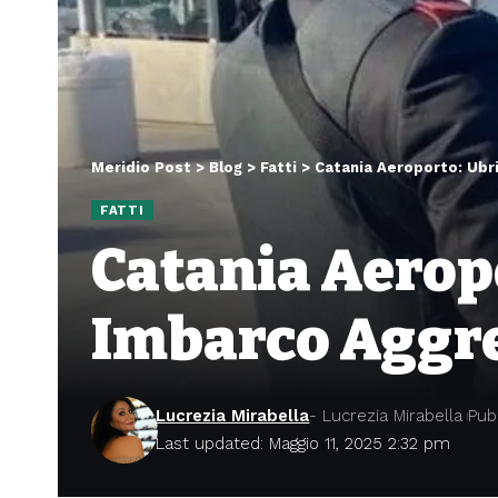
Meridio Post
>
Blog
>
Fatti
>
Catania Aeroporto: Ubr
FATTI
Catania Aeropo
Imbarco Aggre
Lucrezia Mirabella
- Lucrezia Mirabella
Pub
Last updated: Maggio 11, 2025 2:32 pm