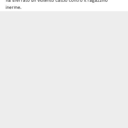
ha sferrato un violento calcio contro il ragazzino
inerme.