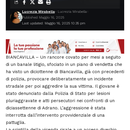
Lucrezia Mirabella
- Lucrezia Mirabella
Published Maggio 16, 2025
Last updated: Maggio 16, 2025 10:35 pm
BIANCAVILLA – Un rancore covato per mesi a seguito
di un banale litigio, sfociato in un piano di vendetta che
ha visto un diciottenne di Biancavilla, già con precedenti
di polizia, provocare deliberatamente un incidente
stradale per poi aggredire la sua vittima. Il giovane è
stato denunciato dalla Polizia di Stato per lesioni
pluriaggravate e atti persecutori nei confronti di un
diciassettenne di Adrano. L’aggressione è stata
interrotta dall’intervento provvidenziale di una
pattuglia.
La scintilla della vicenda risale a un acceso diverbio