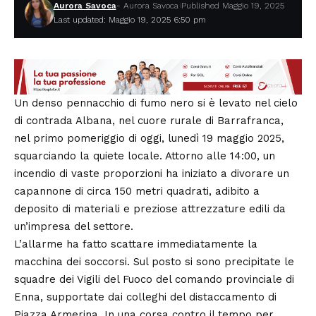
Aurora Savoca
- Aurora Savoca
Published Maggio 19, 2025
Last updated: Maggio 19, 2025 6:50 pm
Un denso pennacchio di fumo nero si è levato nel cielo
di contrada Albana, nel cuore rurale di Barrafranca,
nel primo pomeriggio di oggi, lunedì 19 maggio 2025,
squarciando la quiete locale. Attorno alle 14:00, un
incendio di vaste proporzioni ha iniziato a divorare un
capannone di circa 150 metri quadrati, adibito a
deposito di materiali e preziose attrezzature edili da
un’impresa del settore.
L’allarme ha fatto scattare immediatamente la
macchina dei soccorsi. Sul posto si sono precipitate le
squadre dei Vigili del Fuoco del comando provinciale di
Enna, supportate dai colleghi del distaccamento di
Piazza Armerina. In una corsa contro il tempo per