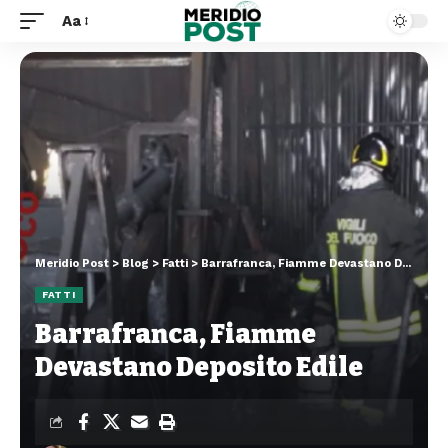
Aa
Meridio Post
>
Blog
>
Fatti
>
Barrafranca, Fiamme Devastano Deposito Edile
FATTI
Barrafranca, Fiamme
Devastano Deposito Edile