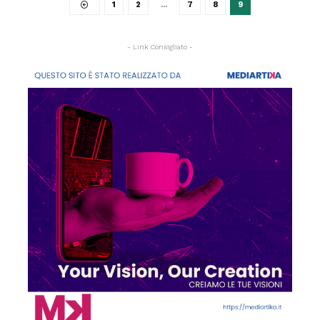
1
2
…
7
8
9
- Link Consigliato -