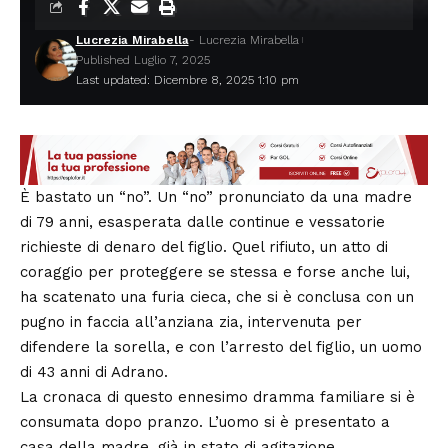
Lucrezia Mirabella
- Lucrezia Mirabella
Published Luglio 7, 2025
Last updated: Dicembre 8, 2025 1:10 pm
È bastato un “no”. Un “no” pronunciato da una madre
di 79 anni, esasperata dalle continue e vessatorie
richieste di denaro del figlio. Quel rifiuto, un atto di
coraggio per proteggere se stessa e forse anche lui,
ha scatenato una furia cieca, che si è conclusa con un
pugno in faccia all’anziana zia, intervenuta per
difendere la sorella, e con l’arresto del figlio, un uomo
di 43 anni di Adrano.
La cronaca di questo ennesimo dramma familiare si è
consumata dopo pranzo. L’uomo si è presentato a
casa della madre, già in stato di agitazione,