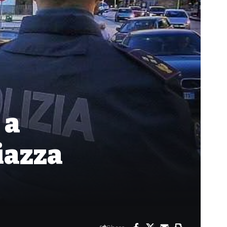
 a
Piazza