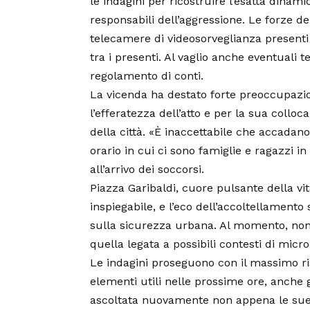
le indagini per ricostruire l’esatta dinamic
responsabili dell’aggressione. Le forze d
telecamere di videosorveglianza presenti
tra i presenti. Al vaglio anche eventuali 
regolamento di conti.
La vicenda ha destato forte preoccupazion
l’efferatezza dell’atto e per la sua collo
della città. «È inaccettabile che accadano
orario in cui ci sono famiglie e ragazzi i
all’arrivo dei soccorsi.
Piazza Garibaldi, cuore pulsante della vit
inspiegabile, e l’eco dell’accoltellamento
sulla sicurezza urbana. Al momento, non
quella legata a possibili contesti di micro
Le indagini proseguono con il massimo rise
elementi utili nelle prossime ore, anche g
ascoltata nuovamente non appena le sue c