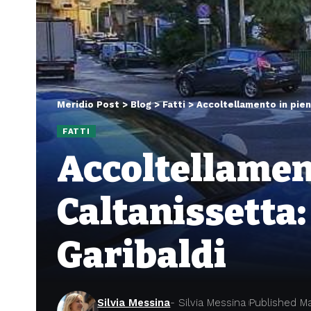
Meridio Post
>
Blog
>
Fatti
>
Accoltellamento in pien
FATTI
Accoltellament
Caltanissetta:
Garibaldi
Silvia Messina
- Silvia Messina
Published Ma