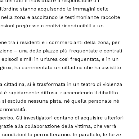
a dei fatti e individuare il responsabile o i
ell’ordine stanno acquisendo le immagini delle
 nella zona e ascoltando le testimonianze raccolte
tensioni pregresse o motivi riconducibili a un
e tra i residenti e i commercianti della zona, per
cazione – una delle piazze più frequentate e centrali
 episodi simili in un’area così frequentata, e in un
n giro», ha commentato un cittadino che ha assistito
a cittadina, si è trasformata in un teatro di violenza
 si è rapidamente diffusa, riaccendendo il dibattito
 si esclude nessuna pista, né quella personale né
criminalità.
rbo. Gli investigatori contano di acquisire ulteriori
razie alla collaborazione della vittima, che verrà
ondizioni lo permetteranno. In parallelo, le forze