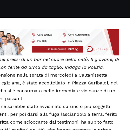
ei pressi di un bar nel cuore della città. Il giovane, di
 con ferite da arma da taglio. Indaga la Polizia.
ione nella serata di mercoledì a Caltanissetta,
egiziana, è stato accoltellato in Piazza Garibaldi, nel
sodio si è consumato nelle immediate vicinanze di un
uni passanti.
ne sarebbe stato avvicinato da uno o più soggetti
ti, per poi darsi alla fuga lasciandolo a terra, ferito
itta come scioccante dai testimoni, ha subito fatto
nuti i sanitari del 118, che hanno prestato le prime