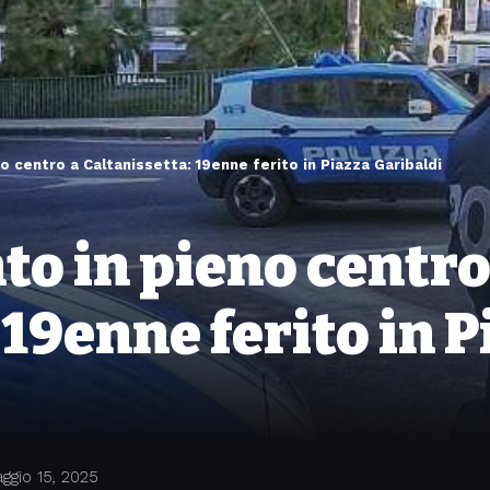
o centro a Caltanissetta: 19enne ferito in Piazza Garibaldi
o in pieno centro
 19enne ferito in 
ggio 15, 2025