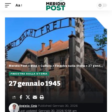
Aa
Meridio Post
>
Blog
>
Cultura
>
Finestra sulla Storia
>
27 gennaio 1945
FINESTRA SULLA STORIA
27 gennaio 1945
Angelo Cinà
Published Gennaio 30, 2026
Last updated: Gennaio 30, 2026 10:54 am